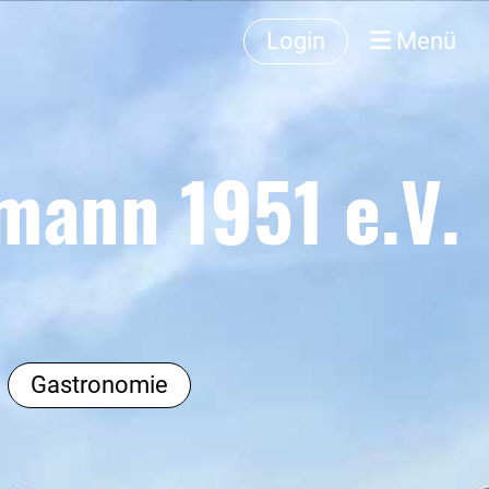
Login
Menü
ann 1951 e.V.
Gastronomie