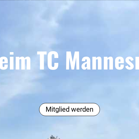
eim TC Mannesm
Mitglied werden